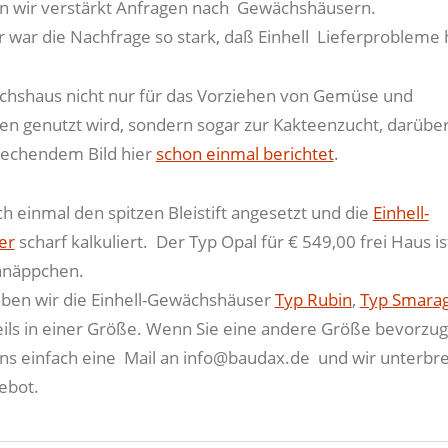
n wir verstärkt Anfragen nach Gewächshäusern.
r war die Nachfrage so stark, daß Einhell Lieferprobleme 
chshaus nicht nur für das Vorziehen von Gemüse und
 genutzt wird, sondern sogar zur Kakteenzucht, darübe
rechendem Bild hier
schon einmal berichtet
.
h einmal den spitzen Bleistift angesetzt und die
Einhell-
er
scharf kalkuliert. Der Typ Opal für € 549,00 frei Haus i
hnäppchen.
ben wir die Einhell-Gewächshäuser
Typ Rubin
,
Typ Smara
eils in einer Größe. Wenn Sie eine andere Größe bevorzug
uns einfach eine Mail an info@baudax.de und wir unterbre
ebot.