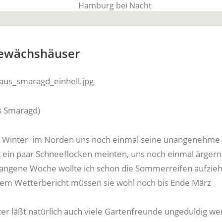
BauTime Blo
Gewächshäuser
Über uns, über Produkte und unseren Allta
 Smaragd)
r Winter im Norden uns noch einmal seine unangenehme 
st ein paar Schneeflocken meinten, uns noch einmal ärgern
angene Woche wollte ich schon die Sommerreifen aufzie
dem Wetterbericht müssen sie wohl noch bis Ende März
er läßt natürlich auch viele Gartenfreunde ungeduldig w