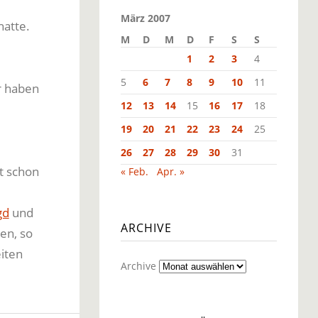
März 2007
hatte.
M
D
M
D
F
S
S
1
2
3
4
5
6
7
8
9
10
11
r haben
12
13
14
15
16
17
18
19
20
21
22
23
24
25
26
27
28
29
30
31
st schon
« Feb.
Apr. »
gd
und
ARCHIVE
en, so
iten
Archive