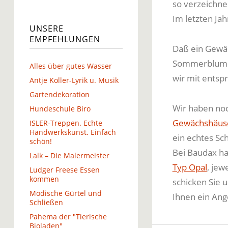
so verzeichne
Im letzten Jah
UNSERE
EMPFEHLUNGEN
Daß ein Gewä
Sommerblumen
Alles über gutes Wasser
wir mit entsp
Antje Koller-Lyrik u. Musik
Gartendekoration
Wir haben noc
Hundeschule Biro
Gewächshäus
ISLER-Treppen. Echte
Handwerkskunst. Einfach
ein echtes Sc
schön!
Bei Baudax ha
Lalk – Die Malermeister
Typ Opal
, jew
Ludger Freese Essen
kommen
schicken Sie 
Modische Gürtel und
Ihnen ein Ang
Schließen
Pahema der "Tierische
Bioladen"