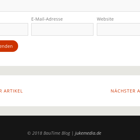
E-Mail-Adresse
Website
 ARTIKEL
NÄCHSTER A
© 2018 BauTime Blog |
jukemedia.de