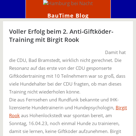
BauTime Blog
Voller Erfolg beim 2. Anti-Giftköder-
Training mit Birgit Rook
Damit hat
die CDU, Bad Bramstedt, wirklich nicht gerechnet. Die
Resonanz auf das erste von der CDU gesponserte
Giftködertraining mit 10 Teilnehmern war so groß, dass
viele Hundehalter bei der CDU fragten, ob man dieses
Training nicht wiederholen könne.
Die aus Fernsehen und Rundfunk bekannte und IHK-
lizensierte Hundetrainerin und Hundepsychologin,
Birgit
Rook
aus Hohenlockstedt war spontan bereit, am
Sonntag, 16.04.23, noch einmal Hunde zu trainieren,
damit sie lernen, keine Giftköder aufzunehmen. Birgit