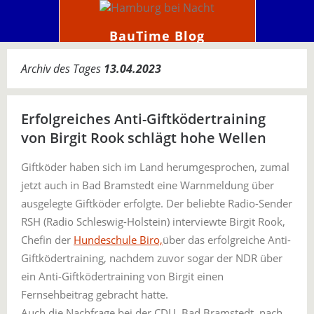
BauTime Blog
Archiv des Tages
13.04.2023
Erfolgreiches Anti-Giftködertraining
von Birgit Rook schlägt hohe Wellen
Giftköder haben sich im Land herumgesprochen, zumal
jetzt auch in Bad Bramstedt eine Warnmeldung über
ausgelegte Giftköder erfolgte. Der beliebte Radio-Sender
RSH (Radio Schleswig-Holstein) interviewte Birgit Rook,
Chefin der
Hundeschule Biro,
über das erfolgreiche Anti-
Giftködertraining, nachdem zuvor sogar der NDR über
ein Anti-Giftködertraining von Birgit einen
Fernsehbeitrag gebracht hatte.
Auch die Nachfrage bei der CDU, Bad Bramstedt, nach