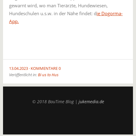
gewarnt wird, wo man Tierärzte, Hundewiesen,
Hundeschulen u.s.w. in der Nähe findet: d
ie Dogorma-
App.
13.04.2023
KOMMENTARE 0
Veröffentlicht in:
Bi us to Hus
© 2018 BauTime Blog |
jukemedia.de