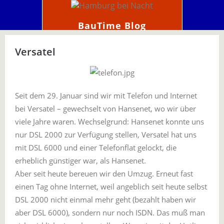
BauTime Blog
Versatel
Seit dem 29. Januar sind wir mit Telefon und Internet
bei Versatel – gewechselt von Hansenet, wo wir über
viele Jahre waren. Wechselgrund: Hansenet konnte uns
nur DSL 2000 zur Verfügung stellen, Versatel hat uns
mit DSL 6000 und einer Telefonflat gelockt, die
erheblich günstiger war, als Hansenet.
Aber seit heute bereuen wir den Umzug. Erneut fast
einen Tag ohne Internet, weil angeblich seit heute selbst
DSL 2000 nicht einmal mehr geht (bezahlt haben wir
aber DSL 6000), sondern nur noch ISDN. Das muß man