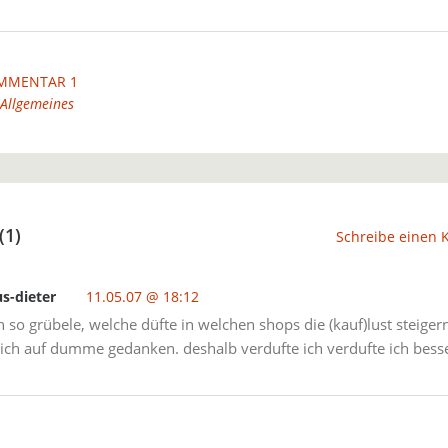
MMENTAR 1
Allgemeines
(1)
Schreibe einen
us-dieter
11.05.07 @ 18:12
 so grübele, welche düfte in welchen shops die (kauf)lust steigern
ch auf dumme gedanken. deshalb verdufte ich verdufte ich besse