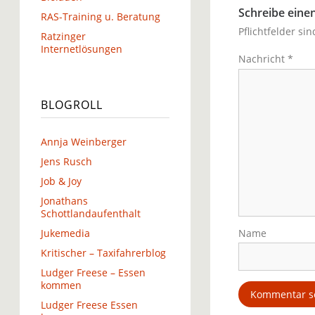
Schreibe ein
RAS-Training u. Beratung
Pflichtfelder si
Ratzinger
Internetlösungen
Nachricht
*
BLOGROLL
Annja Weinberger
Jens Rusch
Job & Joy
Jonathans
Schottlandaufenthalt
Jukemedia
Name
Kritischer – Taxifahrerblog
Ludger Freese – Essen
kommen
Ludger Freese Essen