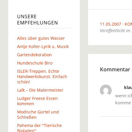
UNSERE
EMPFEHLUNGEN
11.05.2007
KO
Veröffentlicht in:
Alles über gutes Wasser
Antje Koller-Lyrik u. Musik
Gartendekoration
Hundeschule Biro
Kommentar 
ISLER-Treppen. Echte
Handwerkskunst. Einfach
schön!
kla
Lalk – Die Malermeister
wenn ich
Ludger Freese Essen
komme i
kommen
Modische Gürtel und
Schließen
Pahema der "Tierische
Bioladen"