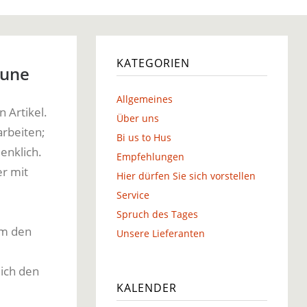
g
KATEGORIEN
aune
Allgemeines
 Artikel.
g
Über uns
arbeiten;
Bi us to Hus
enklich.
Empfehlungen
er mit
Hier dürfen Sie sich vorstellen
Service
Spruch des Tages
um den
Unsere Lieferanten
 ich den
KALENDER