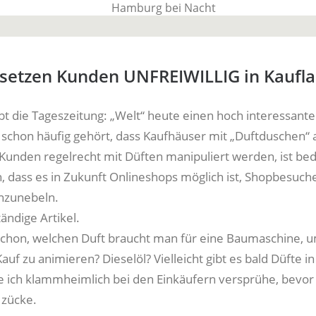
BauTime Blo
rsetzen Kunden UNFREIWILLIG in Kaufl
bt die Tageszeitung: „Welt“ heute einen hoch interessanten
Über uns, über Produkte und unseren Allta
 schon häufig gehört, dass Kaufhäuser mit „Duftduschen“ 
 Kunden regelrecht mit Düften manipuliert werden, ist bed
h, dass es in Zukunft Onlineshops möglich ist, Shopbesuch
nzunebeln.
ändige Artikel.
schon, welchen Duft braucht man für eine Baumaschine, 
f zu animieren? Dieselöl? Vielleicht gibt es bald Düfte in
e ich klammheimlich bei den Einkäufern versprühe, bevor
 zücke.