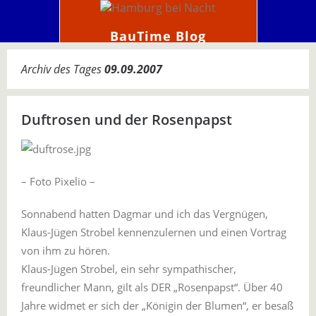
BauTime Blog
Archiv des Tages
09.09.2007
Duftrosen und der Rosenpapst
– Foto Pixelio –
Sonnabend hatten Dagmar und ich das Vergnügen,
Klaus-Jügen Strobel kennenzulernen und einen Vortrag
von ihm zu hören.
Klaus-Jügen Strobel, ein sehr sympathischer,
freundlicher Mann, gilt als DER „Rosenpapst“. Über 40
Jahre widmet er sich der „Königin der Blumen“, er besaß