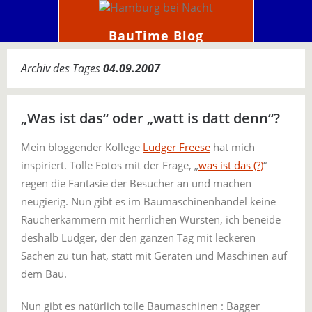
BauTime Blog
Archiv des Tages
04.09.2007
„Was ist das“ oder „watt is datt denn“?
Mein bloggender Kollege
Ludger Freese
hat mich
inspiriert. Tolle Fotos mit der Frage, „
was ist das (?)
“
regen die Fantasie der Besucher an und machen
neugierig. Nun gibt es im Baumaschinenhandel keine
Räucherkammern mit herrlichen Würsten, ich beneide
deshalb Ludger, der den ganzen Tag mit leckeren
Sachen zu tun hat, statt mit Geräten und Maschinen auf
dem Bau.
Nun gibt es natürlich tolle Baumaschinen : Bagger