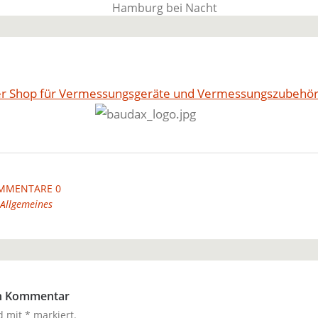
BauTime Blo
r Shop für Vermessungsgeräte und Vermessungszubehö
Über uns, über Produkte und unseren Allta
MMENTARE 0
Allgemeines
en Kommentar
nd mit
*
markiert.