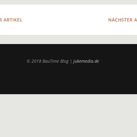
 ARTIKEL
NÄCHSTER A
© 2018 BauTime Blog |
jukemedia.de