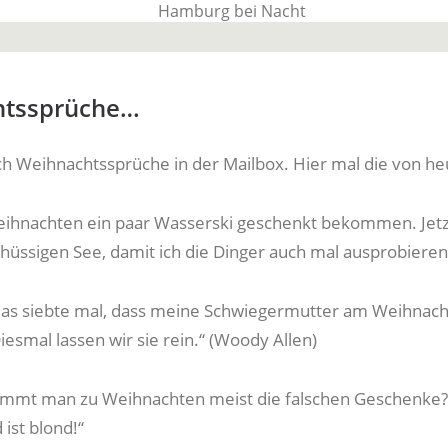
BauTime Blo
htssprüche…
ich Weihnachtssprüche in der Mailbox. Hier mal die von he
Über uns, über Produkte und unseren Allta
eihnachten ein paar Wasserski geschenkt bekommen. Jetz
chüssigen See, damit ich die Dinger auch mal ausprobieren
 das siebte mal, dass meine Schwiegermutter am Weihnach
esmal lassen wir sie rein.“ (Woody Allen)
mt man zu Weihnachten meist die falschen Geschenke?
 ist blond!“