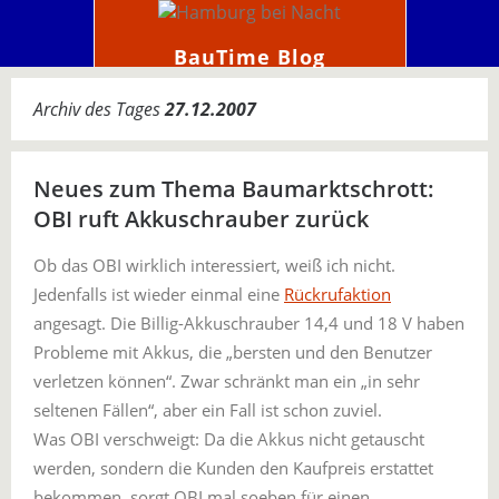
BauTime Blog
Archiv des Tages
27.12.2007
Neues zum Thema Baumarktschrott:
OBI ruft Akkuschrauber zurück
Ob das OBI wirklich interessiert, weiß ich nicht.
Jedenfalls ist wieder einmal eine
Rückrufaktion
angesagt. Die Billig-Akkuschrauber 14,4 und 18 V haben
Probleme mit Akkus, die „bersten und den Benutzer
verletzen können“. Zwar schränkt man ein „in sehr
seltenen Fällen“, aber ein Fall ist schon zuviel.
Was OBI verschweigt: Da die Akkus nicht getauscht
werden, sondern die Kunden den Kaufpreis erstattet
bekommen, sorgt OBI mal soeben für einen