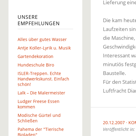
Lieferung ein
UNSERE
Die kam heute
EMPFEHLUNGEN
Laufzeiten sin
die Maschine, 
Alles über gutes Wasser
Geschwindigke
Antje Koller-Lyrik u. Musik
Interessant w
Gartendekoration
minutiös fest
Hundeschule Biro
Baustelle.
ISLER-Treppen. Echte
Handwerkskunst. Einfach
Für den Stati
schön!
Luftfracht Di
Lalk – Die Malermeister
Ludger Freese Essen
kommen
Modische Gürtel und
Schließen
20.12.2007
KO
Pahema der "Tierische
Veröffentlicht in:
Bioladen"