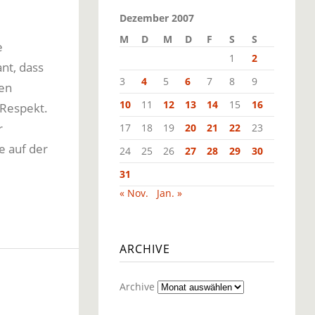
Dezember 2007
M
D
M
D
F
S
S
e
1
2
nt, dass
3
4
5
6
7
8
9
hen
10
11
12
13
14
15
16
 Respekt.
r
17
18
19
20
21
22
23
e auf der
24
25
26
27
28
29
30
31
« Nov.
Jan. »
ARCHIVE
Archive