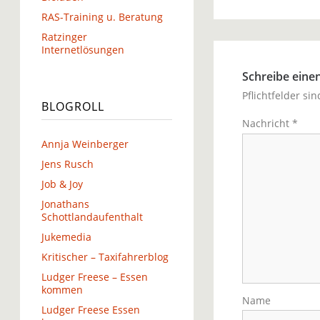
RAS-Training u. Beratung
Ratzinger
Internetlösungen
Schreibe ein
Pflichtfelder si
BLOGROLL
Nachricht
*
Annja Weinberger
Jens Rusch
Job & Joy
Jonathans
Schottlandaufenthalt
Jukemedia
Kritischer – Taxifahrerblog
Ludger Freese – Essen
kommen
Name
Ludger Freese Essen