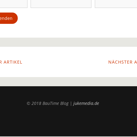
 ARTIKEL
NÄCHSTER A
© 2018 BauTime Blog |
jukemedia.de