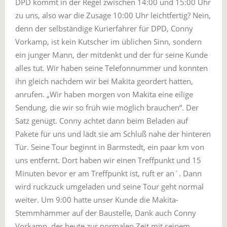
DPD kommt in der Regel zwischen 14:00 und 15:00 Uhr
zu uns, also war die Zusage 10:00 Uhr leichtfertig? Nein,
denn der selbständige Kurierfahrer für DPD, Conny
Vorkamp, ist kein Kutscher im üblichen Sinn, sondern
ein junger Mann, der mitdenkt und der für seine Kunde
alles tut. Wir haben seine Telefonnummer und konnten
ihn gleich nachdem wir bei Makita geordert hatten,
anrufen. „Wir haben morgen von Makita eine eilige
Sendung, die wir so früh wie möglich brauchen“. Der
Satz genügt. Conny achtet dann beim Beladen auf
Pakete für uns und lädt sie am Schluß nahe der hinteren
Tür. Seine Tour beginnt in Barmstedt, ein paar km von
uns entfernt. Dort haben wir einen Treffpunkt und 15
Minuten bevor er am Treffpunkt ist, ruft er an´. Dann
wird ruckzuck umgeladen und seine Tour geht normal
weiter. Um 9:00 hatte unser Kunde die Makita-
Stemmhämmer auf der Baustelle, Dank auch Conny
Vorkamp, der heute zur normalen Zeit mit seinem