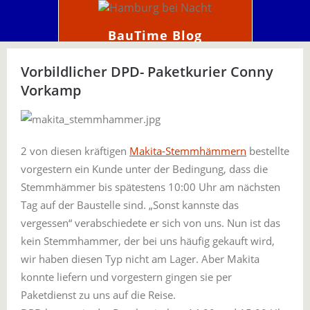
BauTime Blog
Vorbildlicher DPD- Paketkurier Conny
Vorkamp
2 von diesen kräftigen
Makita-Stemmhämmern
bestellte
vorgestern ein Kunde unter der Bedingung, dass die
Stemmhämmer bis spätestens 10:00 Uhr am nächsten
Tag auf der Baustelle sind. „Sonst kannste das
vergessen“ verabschiedete er sich von uns. Nun ist das
kein Stemmhammer, der bei uns häufig gekauft wird,
wir haben diesen Typ nicht am Lager. Aber Makita
konnte liefern und vorgestern gingen sie per
Paketdienst zu uns auf die Reise.