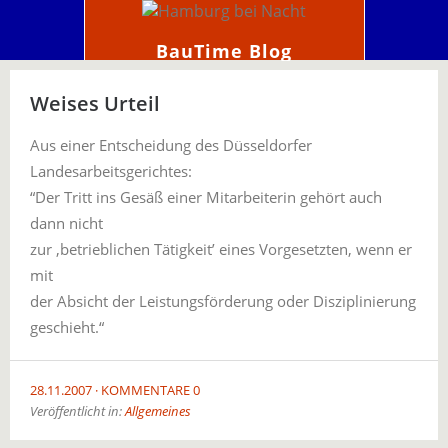
BauTime Blog
Weises Urteil
Aus einer Entscheidung des Düsseldorfer
Landesarbeitsgerichtes:
“Der Tritt ins Gesäß einer Mitarbeiterin gehört auch
dann nicht
zur ‚betrieblichen Tätigkeit’ eines Vorgesetzten, wenn er
mit
der Absicht der Leistungsförderung oder Disziplinierung
geschieht.“
28.11.2007
KOMMENTARE 0
Veröffentlicht in:
Allgemeines