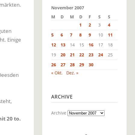
smärkten.
November 2007
M
D
M
D
F
S
S
1
2
3
4
guten
5
6
7
8
9
10
11
t. Einige
12
13
14
15
16
17
18
19
20
21
22
23
24
25
26
27
28
29
30
« Okt.
Dez. »
 Deesden
ARCHIVE
teht,
Archive
it 20 to.