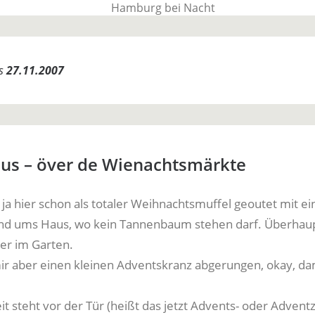
BauTime Blo
es
27.11.2007
Über uns, über Produkte und unseren Allta
Hus – över de Wienachtsmärkte
 ja hier schon als totaler Weihnachtsmuffel geoutet mit ei
nd ums Haus, wo kein Tannenbaum stehen darf. Überhaupt
er im Garten.
r aber einen kleinen Adventskranz abgerungen, okay, da
t steht vor der Tür (heißt das jetzt Advents- oder Adventz