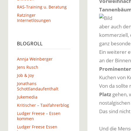
Vorweihnach
RAS-Training u. Beratung
Tannenbäu
Ratzinger
Internetlösungen
aber auch de
kommerziell, 
ganz besonde
BLOGROLL
Ein weiterer 
Annja Weinberger
an der Binnen
Jens Rusch
Prominentenl
Job & Joy
Kuchen von K
Jonathans
Von da sollte
Schottlandaufenthalt
Platz
gehen, w
Jukemedia
nostalgischen
Kritischer – Taxifahrerblog
Das sind nich
Ludger Freese – Essen
kommen
Ludger Freese Essen
Und die Mensc