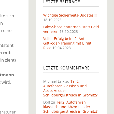
LETZTE BEITRÄGE
te sich
Wichtige Sicherheits-Updates!!!
18.10.2023
in
Fake-Shops enttarnen, statt Geld
n eine
verlieren
16.10.2023
Voller Erfolg beim 2. Anti-
Giftköder-Training mit Birgit
ntsteht
Rook
19.04.2023
m mit
n zieht)
LETZTE KOMMENTARE
tmann-
Michael Lalk
zu
Teil2:
 wird,
Autofahren klassisch und
Abzocke oder
Schildbürgerstreich in Grömitz?
Dolf
zu
Teil2: Autofahren
klassisch und Abzocke oder
eraturen
Schildbürgerstreich in Grömitz?