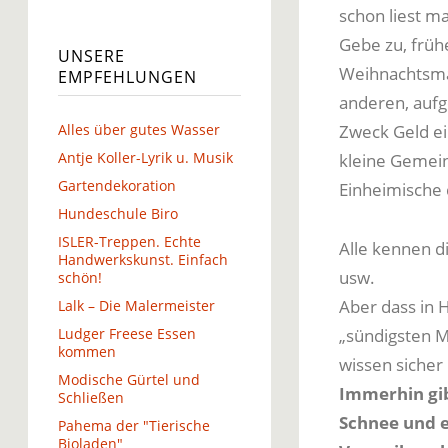
schon liest m
Gebe zu, früh
UNSERE
Weihnachtsmä
EMPFEHLUNGEN
anderen, aufg
Alles über gutes Wasser
Zweck Geld ei
Antje Koller-Lyrik u. Musik
kleine Gemein
Gartendekoration
Einheimische
Hundeschule Biro
ISLER-Treppen. Echte
Alle kennen 
Handwerkskunst. Einfach
usw.
schön!
Aber dass in 
Lalk – Die Malermeister
Ludger Freese Essen
„sündigsten M
kommen
wissen sicher
Modische Gürtel und
Immerhin gib
Schließen
Schnee und e
Pahema der "Tierische
Bioladen"