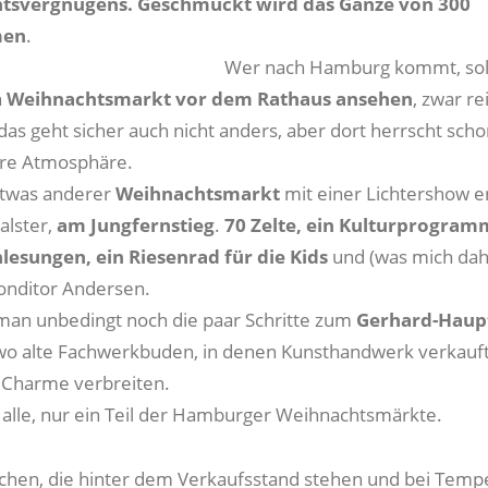
tsvergnügens. Geschmückt wird das Ganze von 300
men
.
Wer nach Hamburg kommt, soll
n
Weihnachtsmarkt vor dem Rathaus ansehen
, zwar re
das geht sicher auch nicht anders, aber dort herrscht scho
re Atmosphäre.
etwas anderer
Weihnachtsmarkt
mit einer Lichtershow e
alster,
am Jungfernstieg
.
70 Zelte, ein Kulturprogram
esungen, ein Riesenrad für die Kids
und (was mich dahi
onditor Andersen.
 man unbedingt noch die paar Schritte zum
Gerhard-Haup
o alte Fachwerkbuden, in denen Kunsthandwerk verkauft
 Charme verbreiten.
t alle, nur ein Teil der Hamburger Weihnachtsmärkte.
hen, die hinter dem Verkaufsstand stehen und bei Temp