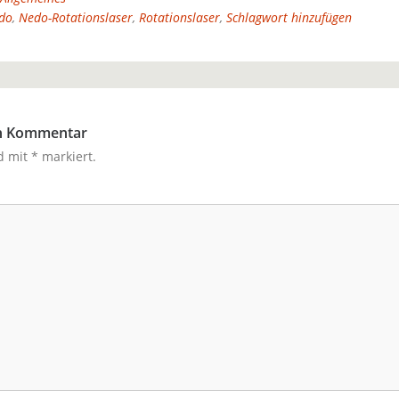
do
,
Nedo-Rotationslaser
,
Rotationslaser
,
Schlagwort hinzufügen
en Kommentar
nd mit
*
markiert.