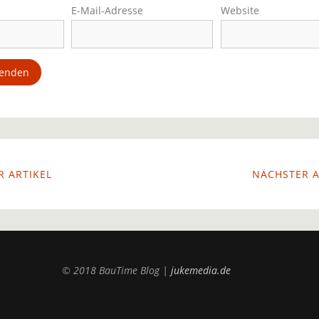
E-Mail-Adresse
Website
 ARTIKEL
NÄCHSTER A
© 2018 BauTime Blog |
jukemedia.de