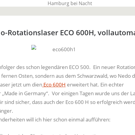
BauTime Blo
o-Rotationslaser ECO 600H, vollautom
Über uns, über Produkte und unseren Allta
chfolger des schon legendären ECO 500. Ein neuer Rotatio
 fernen Osten, sondern aus dem Schwarzwald, wo Nedo di
aser jetzt um dien
Eco 600H
erweitert hat. Ein echter
r „Made in Germany“. Vor einigen Tagen wurde uns der L
r sind sicher, dass auch der Eco 600 H so erfolgreich wer
änger.
derheiten will ich hier schon einmal aufführen: