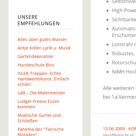
Selbstnive
High-Power
UNSERE
Sichtbarke
EMPFEHLUNGEN
Automatis
Erschütte
Alles über gutes Wasser
Lotstrahl 
Antje Koller-Lyrik u. Musik
Robustes,
Gartendekoration
Rotorschu
Hundeschule Biro
NiMH Hochl
ISLER-Treppen. Echte
Handwerkskunst. Einfach
schön!
Alle weiteren
Lalk – Die Malermeister
bei 1a-Verme
Ludger Freese Essen
kommen
Modische Gürtel und
Schließen
13.06.2009
KO
Pahema der "Tierische
Bioladen"
Veröffentlicht in: