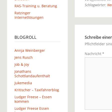
Schlagwörter:
Ne
RAS-Training u. Beratung
Ratzinger
Internetlösungen
BLOGROLL
Schreibe ein
Pflichtfelder si
Annja Weinberger
Nachricht
*
Jens Rusch
Job & Joy
Jonathans
Schottlandaufenthalt
Jukemedia
Kritischer – Taxifahrerblog
Ludger Freese – Essen
kommen
Ludger Freese Essen