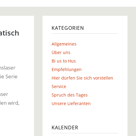
g
KATEGORIEN
atisch
Allgemeines
g
Über uns
Bi us to Hus
nslaser
Empfehlungen
e Serie
Hier dürfen Sie sich vorstellen
Service
aser
Spruch des Tages
den wird,
Unsere Lieferanten
KALENDER