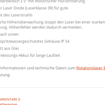
llierbereich ± 5° mit motorischer Horizontierung
 Laser Diode (Laserklasse 3R) für gute
it des Laserstrahls
che Höhenüberwachung stoppt den Laser bei einer starken
rung. Höhenfehler werden dadurch vermieden.
nach unten
 spritzwassergeschütztes Gehäuse IP 54
tz aus Glas
eistungs-Akkus für lange Laufzeit
 Informationen und technische Daten zum
Rotationslaser
ssung.
MMENTARE 0
Allgemeines