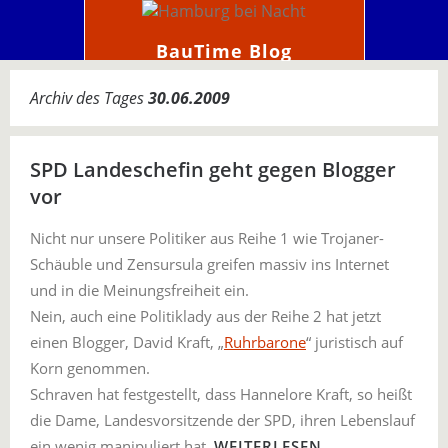
BauTime Blog
Archiv des Tages
30.06.2009
SPD Landeschefin geht gegen Blogger
vor
Nicht nur unsere Politiker aus Reihe 1 wie Trojaner-
Schäuble und Zensursula greifen massiv ins Internet
und in die Meinungsfreiheit ein.
Nein, auch eine Politiklady aus der Reihe 2 hat jetzt
einen Blogger, David Kraft, „
Ruhrbarone
“ juristisch auf
Korn genommen.
Schraven hat festgestellt, dass Hannelore Kraft, so heißt
die Dame, Landesvorsitzende der SPD, ihren Lebenslauf
ein wenig manipuliert hat.
WEITERLESEN