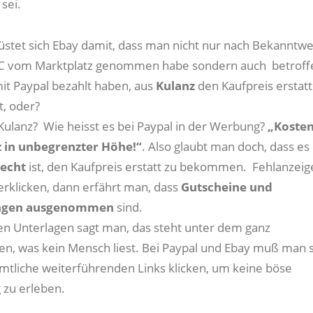
sei.
tet sich Ebay damit, dass man nicht nur nach Bekanntw
 vom Marktplatz genommen habe sondern auch betroff
mit Paypal bezahlt haben, aus
Kulanz
den Kaufpreis erstatt
t, oder?
lanz? Wie heisst es bei Paypal in der Werbung?
„Kosten
 in unbegrenzter Höhe!“
. Also glaubt man doch, dass es 
Recht
ist, den Kaufpreis erstatt zu bekommen. Fehlanzeig
rklicken, dann erfährt man, dass
Gutscheine und
ungen ausgenommen
sind.
chen Unterlagen sagt man, das steht unter dem ganz
en, was kein Mensch liest. Bei Paypal und Ebay muß man s
mtliche weiterführenden Links klicken, um keine böse
 zu erleben.