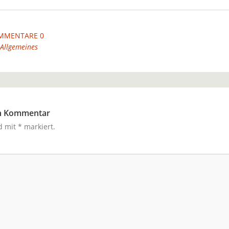
MMENTARE 0
Allgemeines
en Kommentar
nd mit
*
markiert.