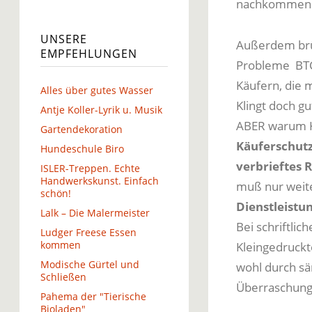
nachkommen 
UNSERE
Außerdem brüs
EMPFEHLUNGEN
Probleme BTC
Käufern, die 
Alles über gutes Wasser
Klingt doch gu
Antje Koller-Lyrik u. Musik
ABER warum Ku
Gartendekoration
Käuferschutz
Hundeschule Biro
verbrieftes 
ISLER-Treppen. Echte
Handwerkskunst. Einfach
muß nur weite
schön!
Dienstleist
Lalk – Die Malermeister
Bei schriftli
Ludger Freese Essen
kommen
Kleingedruckt
Modische Gürtel und
wohl durch sä
Schließen
Überraschung
Pahema der "Tierische
Bioladen"