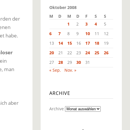
Oktober 2008
M
D
M
D
F
S
S
erden der
1
2
3
4
5
enen
6
7
8
9
10
11
12
et habe.
13
14
15
16
17
18
19
loser
20
21
22
23
24
25
26
ein
27
28
29
30
31
e, man
« Sep.
Nov. »
ARCHIVE
ich aber
Archive