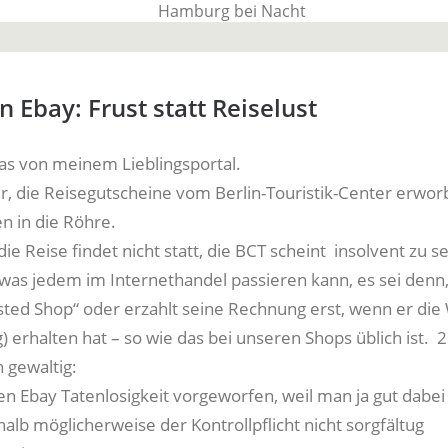
BauTime Blo
 Ebay: Frust statt Reiselust
s von meinem Lieblingsportal.
Über uns, über Produkte und unseren Allta
r, die Reisegutscheine vom Berlin-Touristik-Center erwo
n in die Röhre.
die Reise findet nicht statt, die BCT scheint insolvent zu s
 was jedem im Internethandel passieren kann, es sei denn,
sted Shop“ oder erzahlt seine Rechnung erst, wenn er die
) erhalten hat – so wie das bei unseren Shops üblich ist. 
 gewaltig:
en Ebay Tatenlosigkeit vorgeworfen, weil man ja gut dabei
alb möglicherweise der Kontrollpflicht nicht sorgfältug