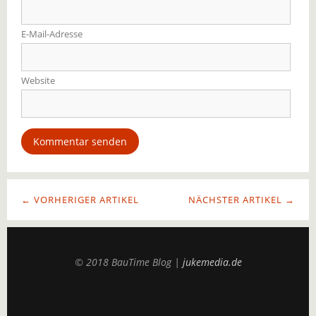
E-Mail-Adresse
Website
← VORHERIGER ARTIKEL
NÄCHSTER ARTIKEL →
© 2018 BauTime Blog |
jukemedia.de