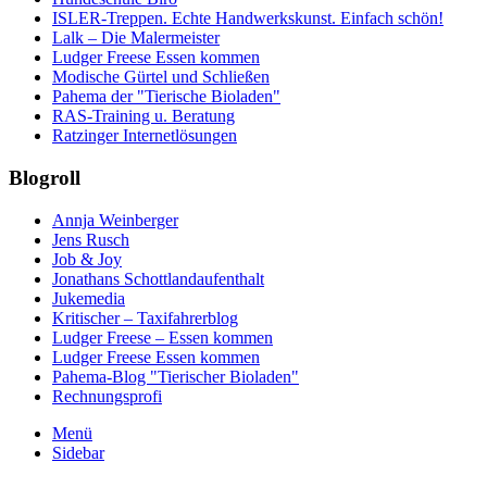
ISLER-Treppen. Echte Handwerkskunst. Einfach schön!
Lalk – Die Malermeister
Ludger Freese Essen kommen
Modische Gürtel und Schließen
Pahema der "Tierische Bioladen"
RAS-Training u. Beratung
Ratzinger Internetlösungen
Blogroll
Annja Weinberger
Jens Rusch
Job & Joy
Jonathans Schottlandaufenthalt
Jukemedia
Kritischer – Taxifahrerblog
Ludger Freese – Essen kommen
Ludger Freese Essen kommen
Pahema-Blog "Tierischer Bioladen"
Rechnungsprofi
Menü
Sidebar