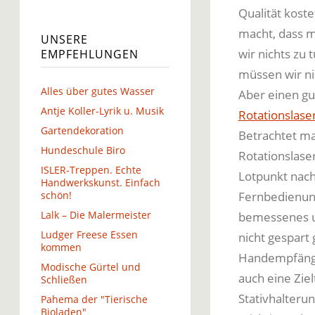
Qualität kost
macht, dass ma
UNSERE
wir nichts zu 
EMPFEHLUNGEN
müssen wir ni
Alles über gutes Wasser
Aber einen gu
Antje Koller-Lyrik u. Musik
Rotationslase
Gartendekoration
Betrachtet ma
Hundeschule Biro
Rotationslase
ISLER-Treppen. Echte
Lotpunkt nach
Handwerkskunst. Einfach
schön!
Fernbedienung
Lalk – Die Malermeister
bemessenes u
Ludger Freese Essen
nicht gespart
kommen
Handempfänge
Modische Gürtel und
auch eine Ziel
Schließen
Stativhalterun
Pahema der "Tierische
Bioladen"