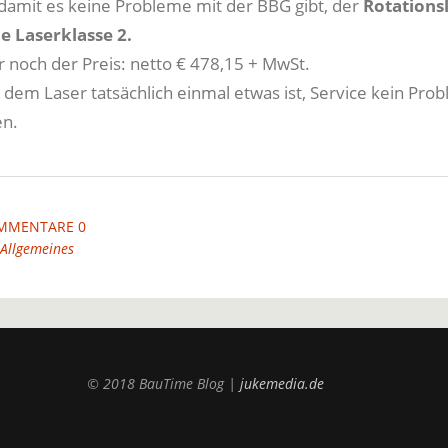
 damit es keine Probleme mit der BBG gibt, der
Rotations
ie Laserklasse 2.
ur noch der Preis: netto € 478,15 + MwSt.
dem Laser tatsächlich einmal etwas ist, Service kein Prob
en.
MMENTARE 0
Allgemeines
© 2018 BauTime Blog |
jukemedia.de