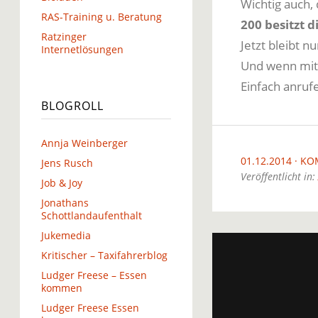
Wichtig auch,
RAS-Training u. Beratung
200 besitzt d
Ratzinger
Jetzt bleibt n
Internetlösungen
Und wenn mit 
Einfach anruf
BLOGROLL
Annja Weinberger
01.12.2014
KO
Jens Rusch
Veröffentlicht in:
Job & Joy
Jonathans
Schottlandaufenthalt
Jukemedia
Kritischer – Taxifahrerblog
Ludger Freese – Essen
kommen
Ludger Freese Essen