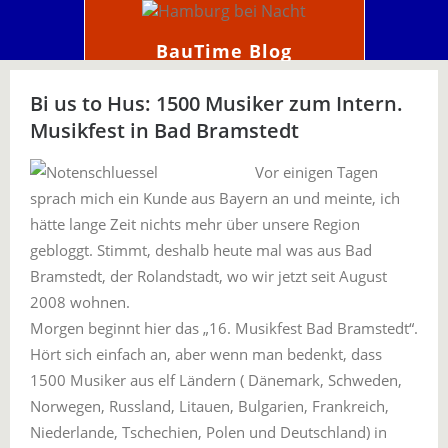
BauTime Blog
Bi us to Hus: 1500 Musiker zum Intern.
Musikfest in Bad Bramstedt
Vor einigen Tagen
sprach mich ein Kunde aus Bayern an und meinte, ich
hätte lange Zeit nichts mehr über unsere Region
gebloggt. Stimmt, deshalb heute mal was aus Bad
Bramstedt, der Rolandstadt, wo wir jetzt seit August
2008 wohnen.
Morgen beginnt hier das „16. Musikfest Bad Bramstedt“.
Hört sich einfach an, aber wenn man bedenkt, dass
1500 Musiker aus elf Ländern ( Dänemark, Schweden,
Norwegen, Russland, Litauen, Bulgarien, Frankreich,
Niederlande, Tschechien, Polen und Deutschland) in