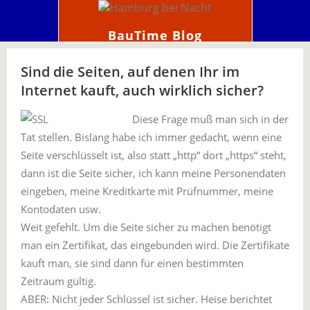
BauTime Blog
Sind die Seiten, auf denen Ihr im
Internet kauft, auch wirklich sicher?
Diese Frage muß man sich in der
Tat stellen. Bislang habe ich immer gedacht, wenn eine
Seite verschlüsselt ist, also statt „http“ dort „https“ steht,
dann ist die Seite sicher, ich kann meine Personendaten
eingeben, meine Kreditkarte mit Prüfnummer, meine
Kontodaten usw.
Weit gefehlt. Um die Seite sicher zu machen benötigt
man ein Zertifikat, das eingebunden wird. Die Zertifikate
kauft man, sie sind dann für einen bestimmten
Zeitraum gültig.
ABER: Nicht jeder Schlüssel ist sicher. Heise berichtet