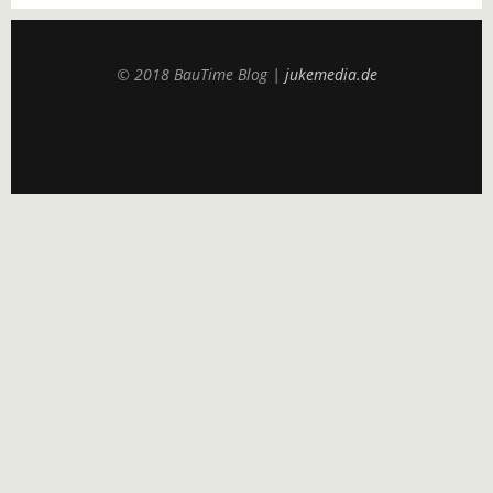
© 2018 BauTime Blog |
jukemedia.de