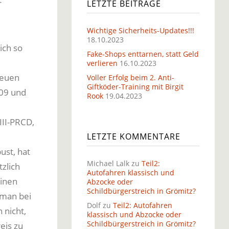
r
LETZTE BEITRÄGE
Wichtige Sicherheits-Updates!!!
18.10.2023
ich so
Fake-Shops enttarnen, statt Geld
verlieren
16.10.2023
neuen
Voller Erfolg beim 2. Anti-
Giftköder-Training mit Birgit
009 und
Rook
19.04.2023
III-PRCD,
LETZTE KOMMENTARE
ust, hat
Michael Lalk
zu
Teil2:
zlich
Autofahren klassisch und
einen
Abzocke oder
Schildbürgerstreich in Grömitz?
t man bei
Dolf
zu
Teil2: Autofahren
 nicht,
klassisch und Abzocke oder
Schildbürgerstreich in Grömitz?
eis zu