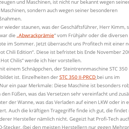
ugen und Maschinen, ist nicht nur bekannt wegen seine
 Maschinen, sondern auch wegen seiner besonderen
ßnahmen.
 wieder staunen, was der Geschäftsführer, Herr Kimm, s
war die
„Abwrackprämie
“ vom Frühjahr oder die diversen
e im Sommer. Jetzt überrascht uns Profitech mit einer 
ot Chili Edition“. Diese ist befristet bis Ende November 2
„Hot Chilis“ werde ich hier vorstellen.
it einem Schnäppchen, der Steintrennmaschine STC 350 
ildet ist. Einzelheiten der
STC 350 II-PRCD
bei uns im
Nur ein paar Merkmale: Diese Maschine ist besonders rob
n den Füßen, was das Versetzen sehr vereinfacht und zusät
nter der Wanne, was das Verladen auf einen LKW oder in 
rt. Auch die kräftigen Tragegriffe finde ich gut, die finde
rer Hersteller nämlich nicht. Gegeizt hat Profi-Tech auch
-Stecker, (bei den meisten Herstellern nur gegen Mehrpr