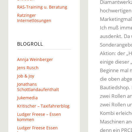
Diamantwerkze
RAS-Training u. Beratung
hochwertigen
Ratzinger
Marketingma
Internetlösungen
Ich muß immer
ausdenkt. Da 
BLOGROLL
Sonderangebot
Aktion: der „H
Annja Weinberger
einige dieser 
Jens Rusch
Beginne mal m
Job & Joy
die oben abgeb
Jonathans
Bautiedshop. 
Schottlandaufenthalt
zwei Rollen a
Jukemedia
zwei Rollen u
Kritischer – Taxifahrerblog
Kombi erleiche
Ludger Freese – Essen
kommen
Maschinen ande
Ludger Freese Essen
denn ein PRCD