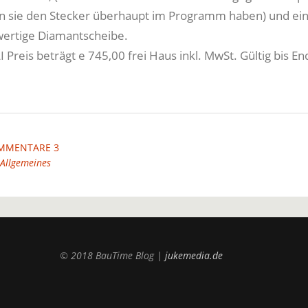
n sie den Stecker überhaupt im Programm haben) und ei
wertige Diamantscheibe.
Preis beträgt e 745,00 frei Haus inkl. MwSt. Gültig bis En
MMENTARE 3
Allgemeines
© 2018 BauTime Blog |
jukemedia.de