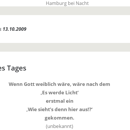
BauTime Blo
es
13.10.2009
Über uns, über Produkte und unseren Allta
es Tages
Wenn Gott weiblich wäre, wäre nach dem
‚Es werde Licht‘
erstmal ein
‚Wie sieht’s denn hier aus!?‘
gekommen.
(unbekannt)