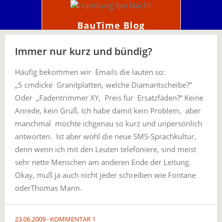
BauTime Blog
Immer nur kurz und bündig?
Häufig bekommen wir Emails die lauten so:
„5 cmdicke Granitplatten, welche Diamantscheibe?“
Oder „Fadentrimmer XY, Preis für Ersatzfäden?“ Keine
Anrede, kein Gruß. Ich habe damit kein Problem, aber
manchmal möchte ichgenau so kurz und unpersönlich
antworten. Ist aber wohl die neue SMS-Sprachkultur,
denn wenn ich mit den Leuten telefoniere, sind meist
sehr nette Menschen am anderen Ende der Leitung.
Okay, muß ja auch nicht jeder schreiben wie Fontane
oderThomas Mann.
23.06.2009
KOMMENTAR 1