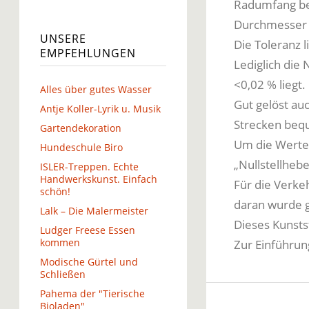
Radumfang be
Durchmesser g
UNSERE
Die Toleranz 
EMPFEHLUNGEN
Lediglich die
<0,02 % liegt.
Alles über gutes Wasser
Gut gelöst au
Antje Koller-Lyrik u. Musik
Strecken beq
Gartendekoration
Um die Werte 
Hundeschule Biro
„Nullstellheb
ISLER-Treppen. Echte
Handwerkskunst. Einfach
Für die Verkeh
schön!
daran wurde 
Lalk – Die Malermeister
Dieses Kunsts
Ludger Freese Essen
kommen
Zur Einführun
Modische Gürtel und
Schließen
Pahema der "Tierische
Bioladen"