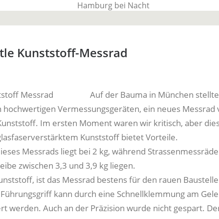
BauTime Blo
tle Kunststoff-Messrad
Über uns, über Produkte und unseren Allta
Auf der Bauma in München stellte
n hochwertigen Vermessungsgeräten, ein neues Messrad v
unststoff. Im ersten Moment waren wir kritisch, aber die
lasfaserverstärktem Kunststoff bietet Vorteile.
ieses Messrads liegt bei 2 kg, während Strassenmessräde
eibe zwischen 3,3 und 3,9 kg liegen.
nststoff, ist das Messrad bestens für den rauen Baustelle
 Führungsgriff kann durch eine Schnellklemmung am Gele
ert werden. Auch an der Präzision wurde nicht gespart. De