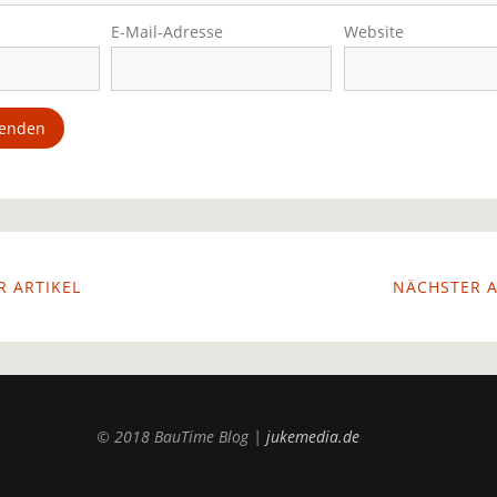
E-Mail-Adresse
Website
 ARTIKEL
NÄCHSTER A
© 2018 BauTime Blog |
jukemedia.de