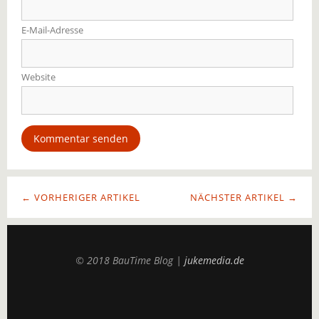
E-Mail-Adresse
Website
← VORHERIGER ARTIKEL
NÄCHSTER ARTIKEL →
© 2018 BauTime Blog |
jukemedia.de