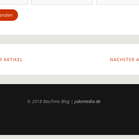
 ARTIKEL
NÄCHSTER A
© 2018 BauTime Blog |
jukemedia.de