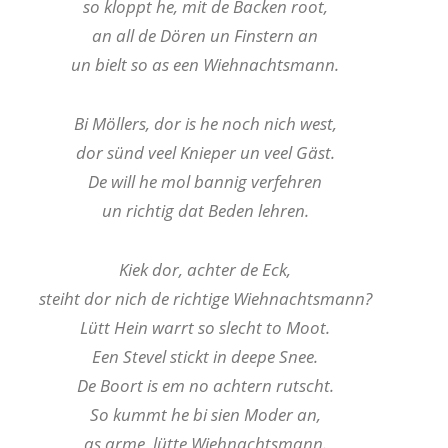
so kloppt he, mit de Backen root,
an all de Dören un Finstern an
un bielt so as een Wiehnachtsmann.
Bi Möllers, dor is he noch nich west,
dor sünd veel Knieper un veel Gäst.
De will he mol bannig verfehren
un richtig dat Beden lehren.
Kiek dor, achter de Eck,
steiht dor nich de richtige Wiehnachtsmann?
Lütt Hein warrt so slecht to Moot.
Een Stevel stickt in deepe Snee.
De Boort is em no achtern rutscht.
So kummt he bi sien Moder an,
as arme, lütte Wiehnachtsmann.