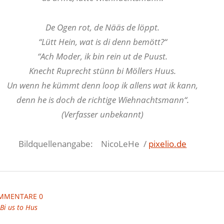
De Ogen rot, de Nääs de löppt.
“Lütt Hein, wat is di denn bemött?“
“Ach Moder, ik bin rein ut de Puust.
Knecht Ruprecht stünn bi Möllers Huus.
Un wenn he kümmt denn loop ik allens wat ik kann,
denn he is doch de richtige Wiehnachtsmann“.
(Verfasser unbekannt)
Bildquellenangabe: NicoLeHe /
pixelio.de
MMENTARE 0
Bi us to Hus