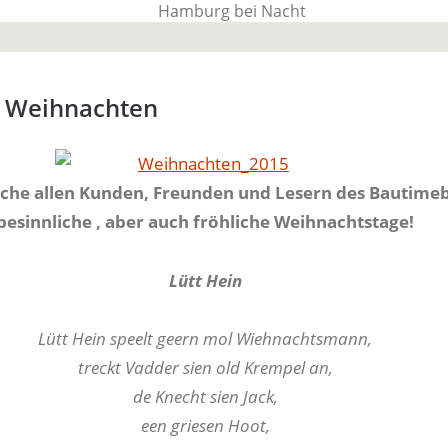
BauTime Blo
e Weihnachten
Über uns, über Produkte und unseren Allta
che allen Kunden, Freunden und Lesern des Bautime
besinnliche , aber auch fröhliche Weihnachtstage!
Lütt Hein
Lütt Hein speelt geern mol Wiehnachtsmann,
treckt Vadder sien old Krempel an,
de Knecht sien Jack,
een griesen Hoot,