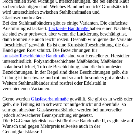
Noch fehlen zwei wichtige Unterscheidungen, die bei einem Kauf
zu berücksichtigen sind. Welches Band nehme ich? Grundsätzlich
wird unterschieden zwischen Stahlbandmaßen und
Glasfaserbandmaßen.
Bei den Stahlmaßbändern gibt es einige Varianten. Die einfachste
Ausführung ist lackiert.
Lackierte Bandmaße
haben einen Nachteil,
sie sind zwar preiswert, aber wenn die Lackierung beschädigt ist,
dann können sie auch leicht rosten. Deshalb wird gerne die Variante
„beschichtet“ gewählt. Es ist eine Kunststoffbeschichtung, die das
Band gegen Rost schützt. Die Bezeichnungen für
kunststoffbeschichtete Bandmaße
sind von Hersteller zu Hersteller
unterschiedlich. Polyamidbeschichtete Maßbänder, Maßbänder
isolanbeschichtet, Tufcote Beschichtung, sind die bekanntesten
Bezeichnungen. In der Regel sind diese Beschichtungen gelb, die
Teilung ist in schwarz und rot und so auch besonders gut ablesbar.
Weitere Stahlmaßbänder sind rostfrei oder Edelstahl in
verschiedenen Varianten.
Gerne werden
Glasfaserbandmaße
gewählt. Sie gibt es in weiß oder
gelb, die Teilung ist in schwarz-rot aufgedruckt und ebenfalls so
sehr gut ablesbar. Glasfasermaßbänder werden bei universeller,
jedoch schwächerer Beanspruchung eingesetzt.
Die EG-Genauigkeitsklasse ist für diese Bandmaße II, es gibt sie auf
Wunsch und gegen Mehrpreis teilweise auch in der
Genauigkeitsklasse 1.