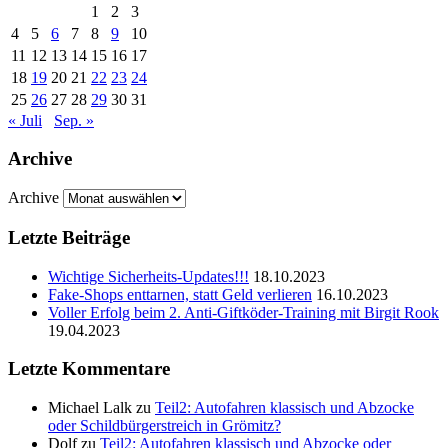
1
2
3
4
5
6
7
8
9
10
11
12
13
14
15
16
17
18
19
20
21
22
23
24
25
26
27
28
29
30
31
« Juli
Sep. »
Archive
Archive
Letzte Beiträge
Wichtige Sicherheits-Updates!!!
18.10.2023
Fake-Shops enttarnen, statt Geld verlieren
16.10.2023
Voller Erfolg beim 2. Anti-Giftköder-Training mit Birgit Rook
19.04.2023
Letzte Kommentare
Michael Lalk
zu
Teil2: Autofahren klassisch und Abzocke
oder Schildbürgerstreich in Grömitz?
Dolf
zu
Teil2: Autofahren klassisch und Abzocke oder