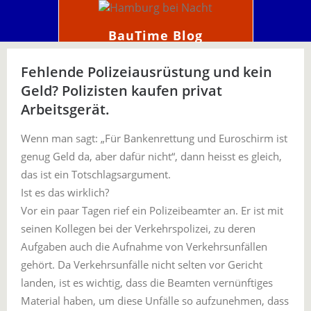
BauTime Blog
Fehlende Polizeiausrüstung und kein
Geld? Polizisten kaufen privat
Arbeitsgerät.
Wenn man sagt: „Für Bankenrettung und Euroschirm ist
genug Geld da, aber dafür nicht“, dann heisst es gleich,
das ist ein Totschlagsargument.
Ist es das wirklich?
Vor ein paar Tagen rief ein Polizeibeamter an. Er ist mit
seinen Kollegen bei der Verkehrspolizei, zu deren
Aufgaben auch die Aufnahme von Verkehrsunfällen
gehört. Da Verkehrsunfälle nicht selten vor Gericht
landen, ist es wichtig, dass die Beamten vernünftiges
Material haben, um diese Unfälle so aufzunehmen, dass