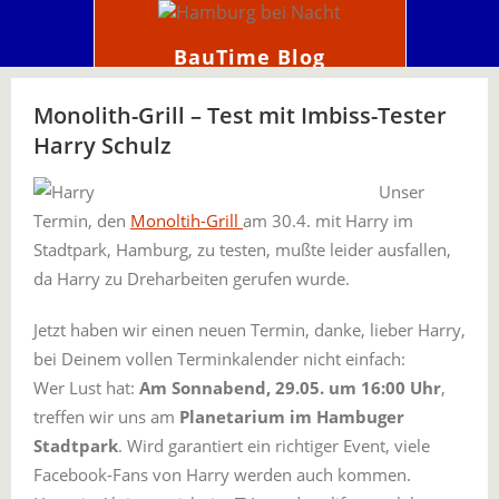
BauTime Blog
Monolith-Grill – Test mit Imbiss-Tester
Harry Schulz
Unser
Termin, den
Monoltih-Grill
am 30.4. mit Harry im
Stadtpark, Hamburg, zu testen, mußte leider ausfallen,
da Harry zu Dreharbeiten gerufen wurde.
Jetzt haben wir einen neuen Termin, danke, lieber Harry,
bei Deinem vollen Terminkalender nicht einfach:
Wer Lust hat:
Am Sonnabend, 29.05. um 16:00 Uhr
,
treffen wir uns am
Planetarium im Hambuger
Stadtpark
. Wird garantiert ein richtiger Event, viele
Facebook-Fans von Harry werden auch kommen.