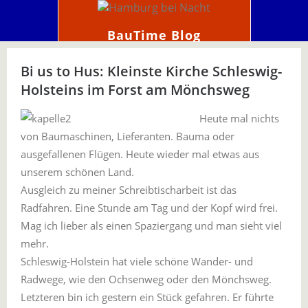
BauTime Blog
Bi us to Hus: Kleinste Kirche Schleswig-
Holsteins im Forst am Mönchsweg
Heute mal nichts
von Baumaschinen, Lieferanten. Bauma oder
ausgefallenen Flügen. Heute wieder mal etwas aus
unserem schönen Land.
Ausgleich zu meiner Schreibtischarbeit ist das
Radfahren. Eine Stunde am Tag und der Kopf wird frei.
Mag ich lieber als einen Spaziergang und man sieht viel
mehr.
Schleswig-Holstein hat viele schöne Wander- und
Radwege, wie den Ochsenweg oder den Mönchsweg.
Letzteren bin ich gestern ein Stück gefahren. Er führte