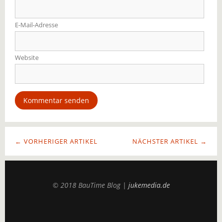
E-Mail-Adresse
Website
← VORHERIGER ARTIKEL
NÄCHSTER ARTIKEL →
© 2018 BauTime Blog |
jukemedia.de