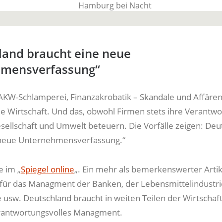
BauTime Blo
land braucht eine neue
mensverfassung“
Über uns, über Produkte und unseren Allta
AKW-Schlamperei, Finanzakrobatik – Skandale und Affäre
ie Wirtschaft. Und das, obwohl Firmen stets ihre Verantw
ellschaft und Umwelt beteuern. Die Vorfälle zeigen: Deu
 neue Unternehmensverfassung.“
e im „
Spiegel online
„. Ein mehr als bemerkenswerter Artik
e für das Managment der Banken, der Lebensmittelindustri
 usw. Deutschland braucht in weiten Teilen der Wirtschaft
erantwortungsvolles Managment.