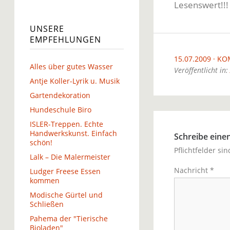
Lesenswert!!!
UNSERE
EMPFEHLUNGEN
15.07.2009
KO
Alles über gutes Wasser
Veröffentlicht in:
Antje Koller-Lyrik u. Musik
Gartendekoration
Hundeschule Biro
ISLER-Treppen. Echte
Handwerkskunst. Einfach
Schreibe ein
schön!
Pflichtfelder si
Lalk – Die Malermeister
Nachricht
*
Ludger Freese Essen
kommen
Modische Gürtel und
Schließen
Pahema der "Tierische
Bioladen"