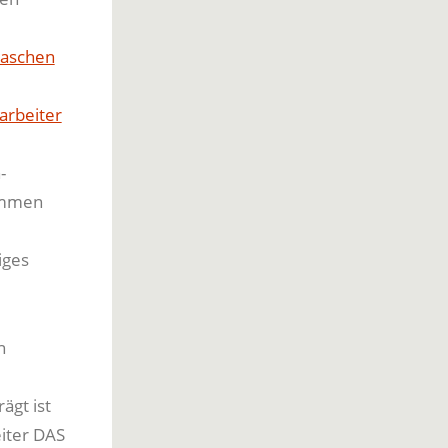
laschen
arbeiter
-
kommen
iges
n
ägt ist
eiter DAS