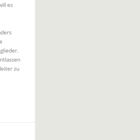
ill es
nders
e
glieder.
entlassen
leiter zu