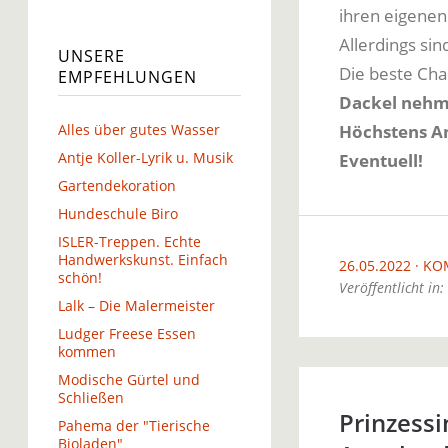
ihren eigenen
Allerdings sin
UNSERE
Die beste Char
EMPFEHLUNGEN
Dackel nehm
Alles über gutes Wasser
Höchstens A
Antje Koller-Lyrik u. Musik
Eventuell!
Gartendekoration
Hundeschule Biro
ISLER-Treppen. Echte
Handwerkskunst. Einfach
26.05.2022
KO
schön!
Veröffentlicht in:
Lalk – Die Malermeister
Ludger Freese Essen
kommen
Modische Gürtel und
Schließen
Prinzess
Pahema der "Tierische
Bioladen"