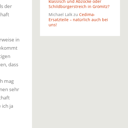
klassisch und Abzocke oder
ls der
Schildbürgerstreich in Grömitz?
haft
Michael Lalk
zu
Cedima-
Ersatzteile – natürlich auch bei
uns!
weise in
 bekommt
tigen
ten, dass
ch mag
inen sehr
chaft
ich ja