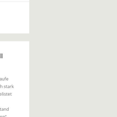
l
kaufe
h stark
listet
tand
nen“