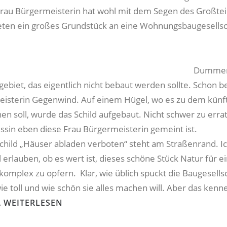
Frau Bürgermeisterin hat wohl mit dem Segen des Großtei
eten ein großes Grundstück an eine Wohnungsbaugesellsc
Dummer
ebiet, das eigentlich nicht bebaut werden sollte. Schon
isterin Gegenwind. Auf einem Hügel, wo es zu dem künf
en soll, wurde das Schild aufgebaut. Nicht schwer zu erra
essin eben diese Frau Bürgermeisterin gemeint ist.
Schild „Häuser abladen verboten“ steht am Straßenrand. I
l erlauben, ob es wert ist, dieses schöne Stück Natur für e
mplex zu opfern. Klar, wie üblich spuckt die Baugesells
e toll und wie schön sie alles machen will. Aber das kenne 
.
WEITERLESEN