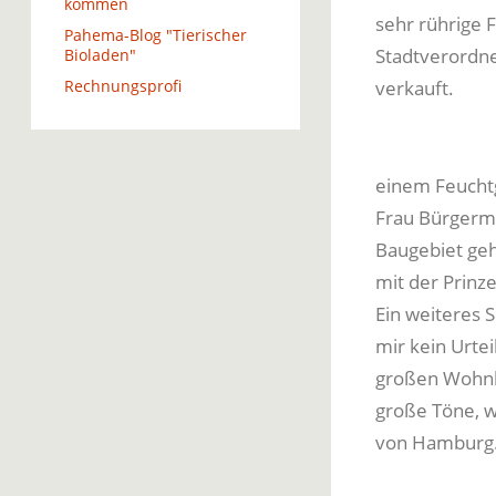
kommen
sehr rührige 
Pahema-Blog "Tierischer
Stadtverordn
Bioladen"
Rechnungsprofi
verkauft.
einem Feuchtg
Frau Bürgerme
Baugebiet geh
mit der Prinz
Ein weiteres 
mir kein Urtei
großen Wohnko
große Töne, wi
von Hamburg