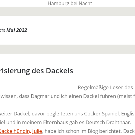
BauTime Blo
ats
Mai 2022
Über uns, über Produkte und unseren Allta
isierung des Dackels
Regelmäßige Leser des
wissen, dass Dagmar und ich einen Dackel führen (meist f
weiter Dackel, davor begleiteten uns Cocker Spaniel, Engli
iel und in meinem Elternhaus gab es Deutsch Drahthaar.
ackelhündin, Julie
, habe ich schon im Blog berichtet. Dac