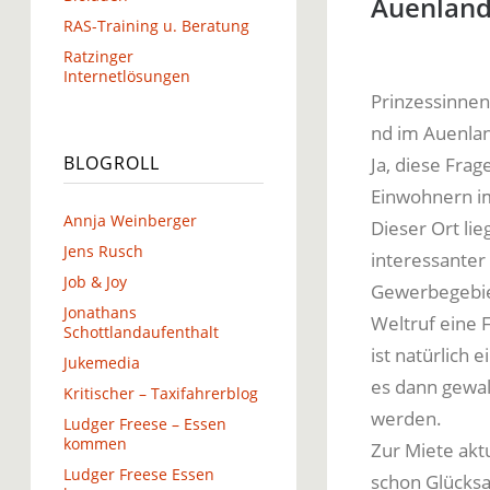
Auenland
RAS-Training u. Beratung
Ratzinger
Internetlösungen
Prinzessinnen
nd im Auenla
BLOGROLL
Ja, diese Frage
Einwohnern im
Annja Weinberger
Dieser Ort li
Jens Rusch
interessanter
Job & Joy
Gewerbegebie
Jonathans
Weltruf eine 
Schottlandaufenthalt
ist natürlich 
Jukemedia
es dann gewal
Kritischer – Taxifahrerblog
werden.
Ludger Freese – Essen
kommen
Zur Miete akt
Ludger Freese Essen
schon Glücksa