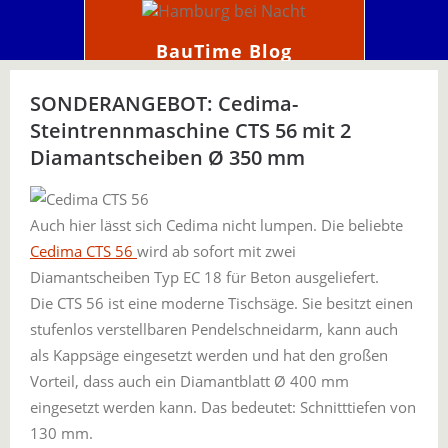
BauTime Blog
SONDERANGEBOT: Cedima-
Steintrennmaschine CTS 56 mit 2
Diamantscheiben Ø 350 mm
Auch hier lässt sich Cedima nicht lumpen. Die beliebte
Cedima CTS 56
wird ab sofort mit zwei
Diamantscheiben Typ EC 18 für Beton ausgeliefert.
Die CTS 56 ist eine moderne Tischsäge. Sie besitzt einen
stufenlos verstellbaren Pendelschneidarm, kann auch
als Kappsäge eingesetzt werden und hat den großen
Vorteil, dass auch ein Diamantblatt Ø 400 mm
eingesetzt werden kann. Das bedeutet: Schnitttiefen von
130 mm.