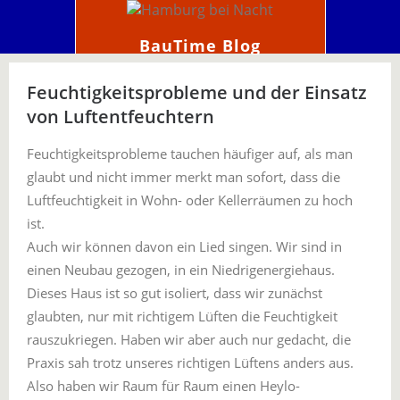
BauTime Blog
Feuchtigkeitsprobleme und der Einsatz
von Luftentfeuchtern
Feuchtigkeitsprobleme tauchen häufiger auf, als man
glaubt und nicht immer merkt man sofort, dass die
Luftfeuchtigkeit in Wohn- oder Kellerräumen zu hoch
ist.
Auch wir können davon ein Lied singen. Wir sind in
einen Neubau gezogen, in ein Niedrigenergiehaus.
Dieses Haus ist so gut isoliert, dass wir zunächst
glaubten, nur mit richtigem Lüften die Feuchtigkeit
rauszukriegen. Haben wir aber auch nur gedacht, die
Praxis sah trotz unseres richtigen Lüftens anders aus.
Also haben wir Raum für Raum einen Heylo-