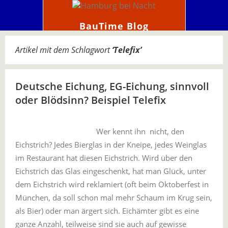
BauTime Blog
Artikel mit dem Schlagwort
‘
Telefix
’
Deutsche Eichung, EG-Eichung, sinnvoll
oder Blödsinn? Beispiel Telefix
Wer kennt ihn nicht, den
Eichstrich? Jedes Bierglas in der Kneipe, jedes Weinglas
im Restaurant hat diesen Eichstrich. Wird über den
Eichstrich das Glas eingeschenkt, hat man Glück, unter
dem Eichstrich wird reklamiert (oft beim Oktoberfest in
München, da soll schon mal mehr Schaum im Krug sein,
als Bier) oder man ärgert sich. Eichämter gibt es eine
ganze Anzahl, teilweise sind sie auch auf gewisse