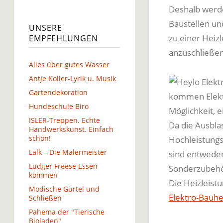
Deshalb werde
Baustellen un
UNSERE
zu einer Heiz
EMPFEHLUNGEN
anzuschließen
Alles über gutes Wasser
Antje Koller-Lyrik u. Musik
Gartendekoration
kommen Elektr
Hundeschule Biro
Möglichkeit, e
ISLER-Treppen. Echte
Da die Ausbla
Handwerkskunst. Einfach
schön!
Hochleistungs
Lalk – Die Malermeister
sind entweder
Ludger Freese Essen
Sonderzubehö
kommen
Die Heizleistu
Modische Gürtel und
Elektro-Bauhe
Schließen
Pahema der "Tierische
Bioladen"