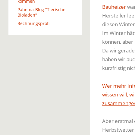
kommen
Bauheizer
war
Pahema-Blog "Tierischer
Bioladen"
Hersteller le
Rechnungsprofi
diesen Winter
Im Winter hät
können, aber d
Da wir gerade
haben wir auc
kurzfristig nic
Wer mehr Inf
wissen will, 
zusammengest
Aber erstmal 
Herbstwetter