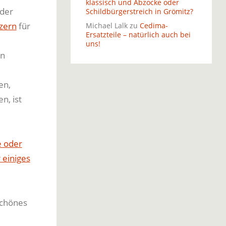
klassisch und Abzocke oder
 der
Schildbürgerstreich in Grömitz?
zern
für
Michael Lalk
zu
Cedima-
Ersatzteile – natürlich auch bei
uns!
en
en,
n, ist
e oder
 einiges
schönes