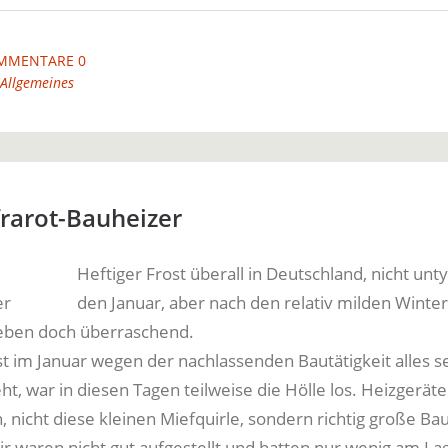
MMENTARE 0
Allgemeines
rarot-Bauheizer
Heftiger Frost überall in Deutschland, nicht unty
den Januar, aber nach den relativ milden Winte
 eben doch überraschend.
 im Januar wegen der nachlassenden Bautätigkeit alles s
t, war in diesen Tagen teilweise die Hölle los. Heizgerät
, nicht diese kleinen Miefquirle, sondern richtig große Ba
r waren nicht gut aufgestellt und hatten nur wenig am La