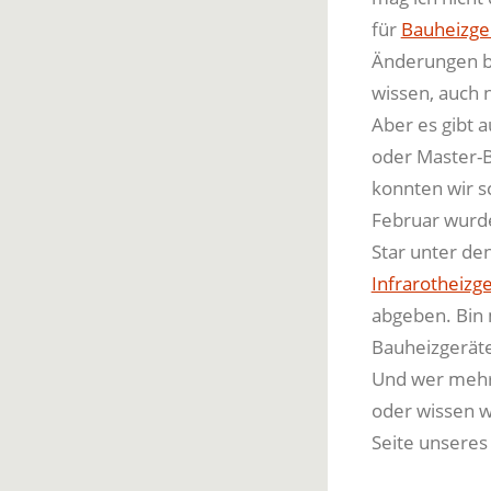
für
Bauheizge
Änderungen be
wissen, auch 
Aber es gibt 
oder Master-B
konnten wir s
Februar wurde
Star unter de
Infrarotheizg
abgeben. Bin 
Bauheizgerät
Und wer mehr
oder wissen w
Seite unseres