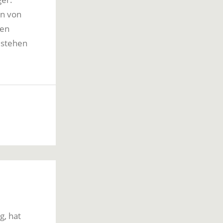
en von
sen
 stehen
g, hat