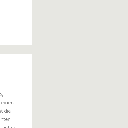
n
e,
n einen
t die
inter
eranten