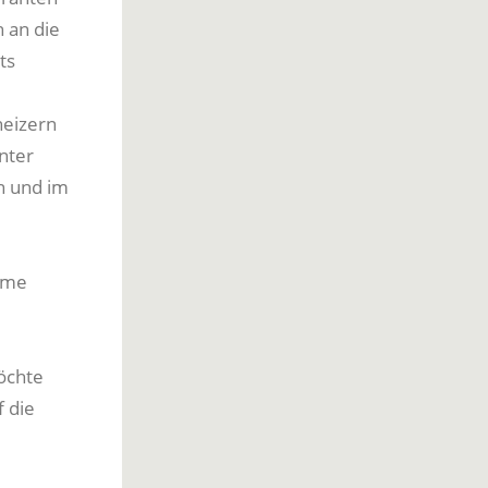
 an die
ts
heizern
nter
n und im
ärme
öchte
f die