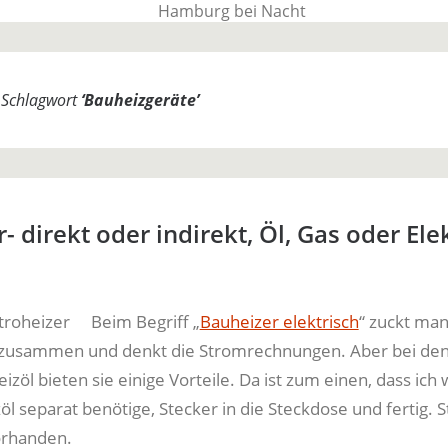
BauTime Blo
m Schlagwort
‘
Bauheizgeräte
’
Über uns, über Produkte und unseren Allta
- direkt oder indirekt, Öl, Gas oder Ele
Beim Begriff „
Bauheizer elektrisch
“ zuckt ma
 zusammen und denkt die Stromrechnungen. Aber bei den
izöl bieten sie einige Vorteile. Da ist zum einen, dass ich
l separat benötige, Stecker in die Steckdose und fertig. S
vorhanden.