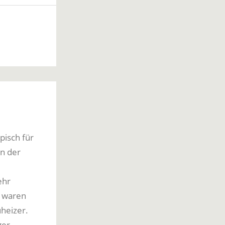
pisch für
rn der
ehr
e waren
uheizer.
ger.