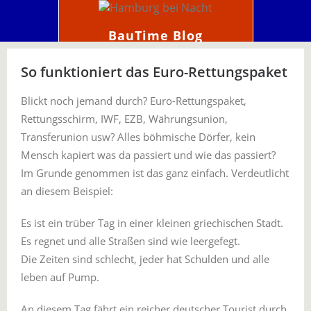
BauTime Blog
So funktioniert das Euro-Rettungspaket
Blickt noch jemand durch? Euro-Rettungspaket,
Rettungsschirm, IWF, EZB, Währungsunion,
Transferunion usw? Alles böhmische Dörfer, kein
Mensch kapiert was da passiert und wie das passiert?
Im Grunde genommen ist das ganz einfach. Verdeutlicht
an diesem Beispiel:
Es ist ein trüber Tag in einer kleinen griechischen Stadt.
Es regnet und alle Straßen sind wie leergefegt.
Die Zeiten sind schlecht, jeder hat Schulden und alle
leben auf Pump.
An diesem Tag fährt ein reicher deutscher Tourist durch