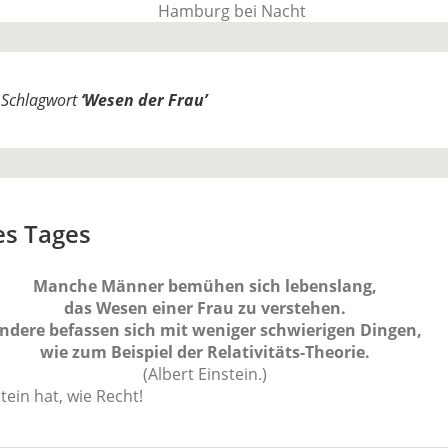
BauTime Blo
m Schlagwort
‘
Wesen der Frau
’
Über uns, über Produkte und unseren Allta
es Tages
Manche Männer bemühen sich lebenslang,
das Wesen einer Frau zu verstehen.
ndere befassen sich mit weniger schwierigen Dingen,
wie zum Beispiel der Relativitäts-Theorie.
(Albert Einstein.)
tein hat, wie Recht!