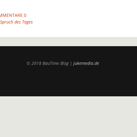
MMENTARE 0
Spruch des Tages
© 2018 BauTime Blog |
jukemedia.de