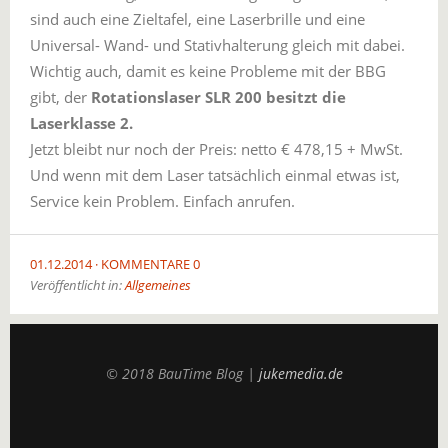
sind auch eine Zieltafel, eine Laserbrille und eine
Universal- Wand- und Stativhalterung gleich mit dabei.
Wichtig auch, damit es keine Probleme mit der BBG
gibt, der
Rotationslaser SLR 200 besitzt die
Laserklasse 2.
Jetzt bleibt nur noch der Preis: netto € 478,15 + MwSt.
Und wenn mit dem Laser tatsächlich einmal etwas ist,
Service kein Problem. Einfach anrufen.
01.12.2014
KOMMENTARE 0
Veröffentlicht in:
Allgemeines
© 2018 BauTime Blog |
jukemedia.de