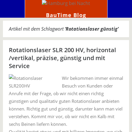
BauTime Blog
Artikel mit dem Schlagwort
‘
Rotationslaser günstig
’
Rotationslaser SLR 200 HV, horizontal
/vertikal, präzise, günstig und mit
Service
Wir bekommen immer einmal
Besuch von Kunden oder
Anrufe mit der Frage, ob wir nicht einen richtig
günstigen und qualitativ guten Rotationslaser anbieten
können. Richtig gut und günstig, darunter kann man viel
verstehen. Kommt mir vor, ob wir nicht ein Kalb mit
sechs Beinen liefern können.
Qualität kostet etwas und mit billigen Importen, wo sich