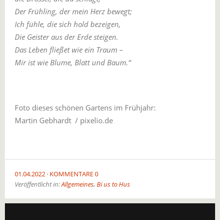
Der Frühling, der mein Herz bewegt;
Ich fühle, die sich hold bezeigen,
Die Geister aus der Erde steigen.
Das Leben fließet wie ein Traum –
Mir ist wie Blume, Blatt und Baum.“
Foto dieses schönen Gartens im Frühjahr:
Martin Gebhardt / pixelio.de
01.04.2022
KOMMENTARE 0
Veröffentlicht in:
Allgemeines
,
Bi us to Hus