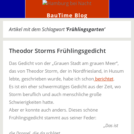
BauTime Blog
Artikel mit dem Schlagwort
‘
Frühlingsgarten
’
Theodor Storms Frühlingsgedicht
Das Gedicht von der „Grauen Stadt am grauen Meer“,
das von Theodor Storm, der in Nordfriesland, in Husum
lebte, geschrieben wurde, habe ich schon
berichtet
.
Es ist ein eher schwermütiges Gedicht aus der Zeit, wo
Storm beruflich und auch menschliche große
Schwierigkeiten hatte.
Aber er konnte auch anders. Dieses schöne
Frühlingsgedicht stammt aus seiner Feder:
„Das ist
die Drossel, die da schlägt,