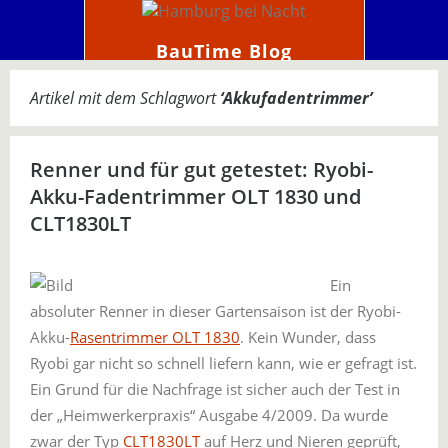
BauTime Blog
Artikel mit dem Schlagwort
‘
Akkufadentrimmer
’
Renner und für gut getestet: Ryobi-
Akku-Fadentrimmer OLT 1830 und
CLT1830LT
Ein
absoluter Renner in dieser Gartensaison ist der Ryobi-
Akku-
Rasentrimmer OLT 1830
. Kein Wunder, dass
Ryobi gar nicht so schnell liefern kann, wie er gefragt ist.
Ein Grund für die Nachfrage ist sicher auch der Test in
der „Heimwerkerpraxis“ Ausgabe 4/2009. Da wurde
zwar der Typ
CLT1830LT
auf Herz und Nieren geprüft,